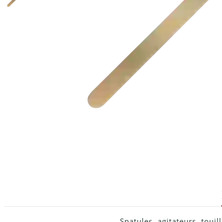
Spatules, agitateurs, touill