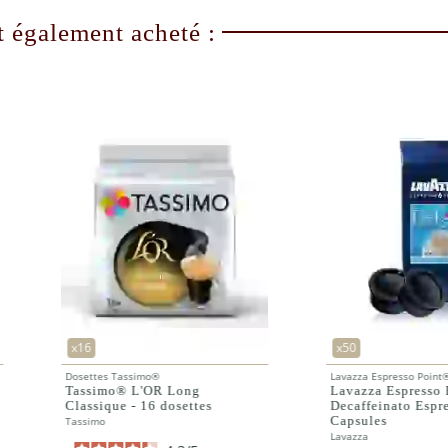
etait pas emballé manque d'hygiene
t également acheté :
Avis du
03/05/2021
, suite à une expérience du
18/04/2021
p
n
Utile
(0)
Signaler
ite
0
0
0
0
1
x50
x100
Lavazza Espresso Point®
Lavazza Esp
Lavazza Espresso Point® Dek
Lavazza 
s
Decaffeinato Espresso - 100
Crema & 
Capsules
100 Caps
Lavazza
Lavazza