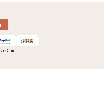
r
n plusieurs fois
de 8h à 16h
s