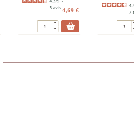
-
4.4
/
5
-
4,69 €
7
avis
31,00 €
: